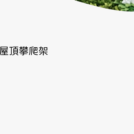
87屋頂攀爬架