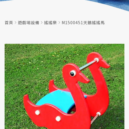
首頁
遊戲場設備
搖搖樂
M1500451天鵝搖搖馬