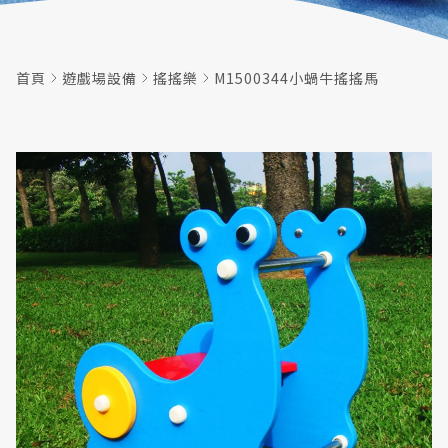
首頁
遊戲場設備
搖搖樂
M1500344小蝸牛搖搖馬