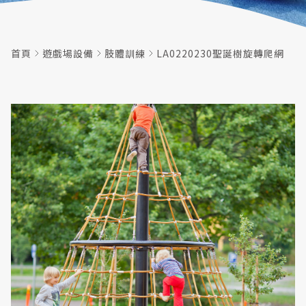
首頁
遊戲場設備
肢體訓練
LA0220230聖誕樹旋轉爬網